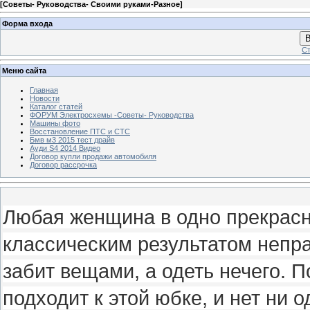
[
Советы- Руководства- Своими руками-Разное
]
Форма входа
В
Ст
Меню сайта
Главная
Новости
Каталог статей
ФОРУМ Электросхемы -Советы- Руководства
Машины фото
Восстановление ПТС и СТС
Бмв м3 2015 тест драйв
Ауди S4 2014 Видео
Договор купли продажи автомобиля
Договор рассрочка
Любая женщина в одно прекрасн
классическим результатом непр
забит вещами, а одеть нечего. П
подходит к этой юбке, и нет ни 