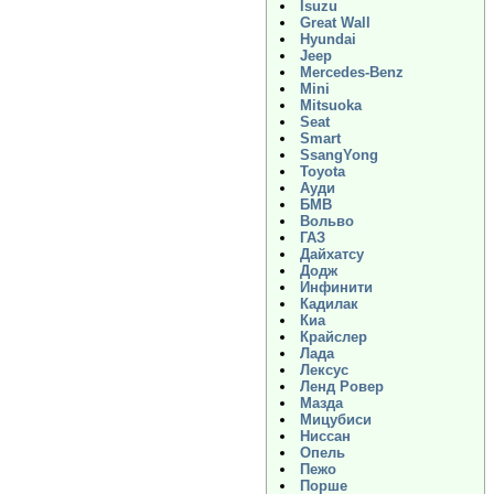
Isuzu
Great Wall
Hyundai
Jeep
Mercedes-Benz
Mini
Mitsuoka
Seat
Smart
SsangYong
Toyota
Ауди
БМВ
Вольво
ГАЗ
Дайхатсу
Додж
Инфинити
Кадилак
Киа
Крайслер
Лада
Лексус
Ленд Ровер
Мазда
Мицубиси
Ниссан
Опель
Пежо
Порше