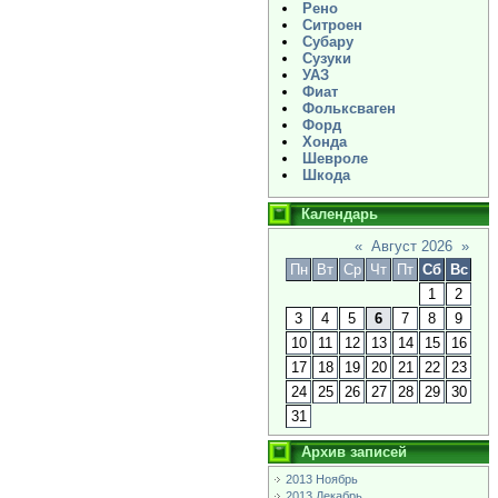
Рено
Ситроен
Субару
Сузуки
УАЗ
Фиат
Фольксваген
Форд
Хонда
Шевроле
Шкода
Календарь
«
Август 2026
»
Пн
Вт
Ср
Чт
Пт
Сб
Вс
1
2
3
4
5
6
7
8
9
10
11
12
13
14
15
16
17
18
19
20
21
22
23
24
25
26
27
28
29
30
31
Архив записей
2013 Ноябрь
2013 Декабрь