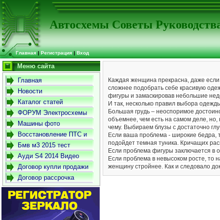
Автосхемы Советы Руководств
Главная
|
Регистрация
|
Вход
Меню сайта
Главная
Каждая женщина прекрасна, даже если
сложнее подобрать себе красивую одеж
Новости
фигуры и замаскировав небольшие нед
Каталог статей
И так, несколько правил выбора одежд
Большая грудь – неоспоримое достоинст
ФОРУМ Электросхемы
объемнее, чем есть на самом деле, но,
-Советы- Руководства
Машины фото
чему. Выбираем блузы с достаточно глу
Восстановление ПТС и
Если ваша проблема - широкие бедра, т
подойдет темная туника. Кричащих ра
СТС
Бмв м3 2015 тест
Если проблема фигуры заключается в о
драйв
Ауди S4 2014 Видео
Если проблема в невысоком росте, то 
Договор купли продажи
женщину стройнее. Как и следовало док
автомобиля
Договор рассрочка