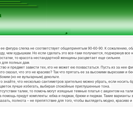
а
 ее фигура слегка не соответствует общепринятым 90-60-90. К сожалению, 
ду, чем худышкам. Но если сделать это все-таки получается, подчеркнув вс
остатки, то красота нестандартной женщины расцветает еще сильнее.
ы для полных дам.
во и предмет зависти тех, кто не может ею похвастаться. Пусть из за нее фи
 кто сказал, что это не красиво? Так что прятать ее за высокими вырезами и
боким (но не вульгарным) декольте.
о знайте, что несколько сантиметров зрительно можно убрать, если носить 
сцветок лучше избегать, выбирая спокойные приглушенные тона.
тсутствии талии, то помочь могут изящные темные платья с акцентом на тал
на помощь придут комплекты: юбка и пиджак, брюки и пиджак. Такие варианты
азать, полнота – не препятствие для того, чтобы выглядеть модно, красиво и