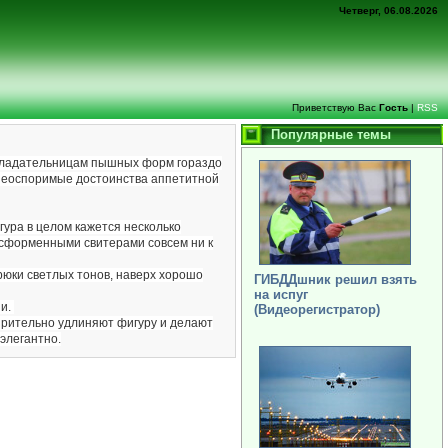
Четверг, 06.08.2026
Приветствую Вас
Гость
|
RSS
Популярные темы
обладательницам пышных форм гораздо
е неоспоримые достоинства аппетитной
гура в целом кажется несколько
 бесформенными свитерами совсем ни к
брюки светлых тонов, наверх хорошо
ГИБДДшник решил взять
на испуг
ии.
(Видеорегистратор)
 зрительно удлиняют фигуру и делают
 элегантно.