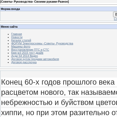
[
Советы- Руководства- Своими руками-Разное
]
Форма входа
В
Ст
Меню сайта
Главная
Новости
Каталог статей
ФОРУМ Электросхемы -Советы- Руководства
Машины фото
Восстановление ПТС и СТС
Бмв м3 2015 тест драйв
Ауди S4 2014 Видео
Договор купли продажи автомобиля
Договор рассрочка
Конец 60-х годов прошлого век
расцветом нового, так называем
небрежностью и буйством цвето
хиппи, но при этом разительно 