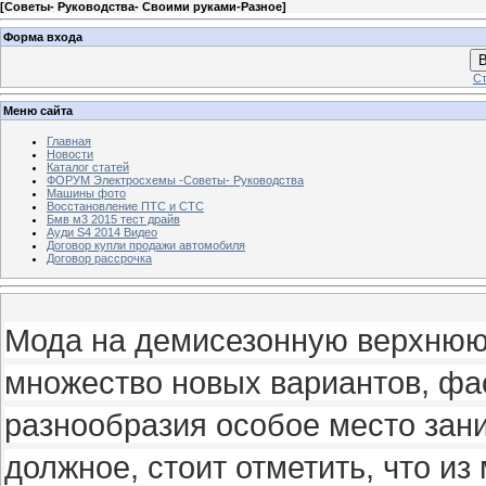
[
Советы- Руководства- Своими руками-Разное
]
Форма входа
В
Ст
Меню сайта
Главная
Новости
Каталог статей
ФОРУМ Электросхемы -Советы- Руководства
Машины фото
Восстановление ПТС и СТС
Бмв м3 2015 тест драйв
Ауди S4 2014 Видео
Договор купли продажи автомобиля
Договор рассрочка
Мода на демисезонную верхнюю
множество новых вариантов, фас
разнообразия особое место зани
должное, стоит отметить, что из