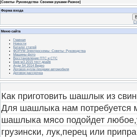
[
Советы- Руководства- Своими руками-Разное
]
Форма входа
В
Ст
Меню сайта
Главная
Новости
Каталог статей
ФОРУМ Электросхемы -Советы- Руководства
Машины фото
Восстановление ПТС и СТС
Бмв м3 2015 тест драйв
Ауди S4 2014 Видео
Договор купли продажи автомобиля
Договор рассрочка
Как приготовить шашлык из сви
Для шашлыка нам потребуется м
шашлыка мясо подойдет любое,
грузински, лук,перец или припр