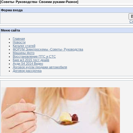
[
Советы- Руководства- Своими руками-Разное
]
Форма входа
В
Ст
Меню сайта
Главная
Новости
Каталог статей
ФОРУМ Электросхемы -Советы- Руководства
Машины фото
Восстановление ПТС и СТС
Бмв м3 2015 тест драйв
Ауди S4 2014 Видео
Договор купли продажи автомобиля
Договор рассрочка