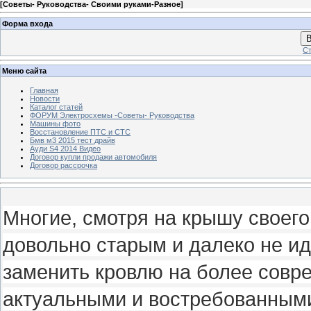
[
Советы- Руководства- Своими руками-Разное
]
Форма входа
В
Ст
Меню сайта
Главная
Новости
Каталог статей
ФОРУМ Электросхемы -Советы- Руководства
Машины фото
Восстановление ПТС и СТС
Бмв м3 2015 тест драйв
Ауди S4 2014 Видео
Договор купли продажи автомобиля
Договор рассрочка
Многие, смотря на крышу своего
довольно старым и далеко не и
заменить кровлю на более совр
актуальными и востребованным