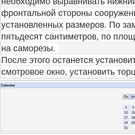
необходимо выравнивать нижний
фронтальной стороны сооружени
установленных размеров. По за
пятьдесят сантиметров, по площ
на саморезы.
После этого останется установи
смотровое окно, установить тор
Calendar
Пн
Вт
3
4
10
11
17
18
24
25
31