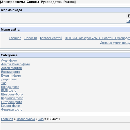
[
Электросхемы -Советы- Руководства- Разное
]
Форма входа
В
Ст
Меню сайта
Главная
Новости
Каталог статей
ФОРУМ Электросхемы -Советы- Руководс
Договор купли прод
Categories
Ауди фото
Альфа Ромео фото
Астон Мартин
Бентли фото
Бугатти фото
Додж фото
Уаз
Шкода фото
БМВ фото
Шевроле Фото
Кадиллак фото
Ситроен фото
Корвет фото
Феррари фото
Главная
»
Фотоальбом
»
Уаз
» e5644ef1