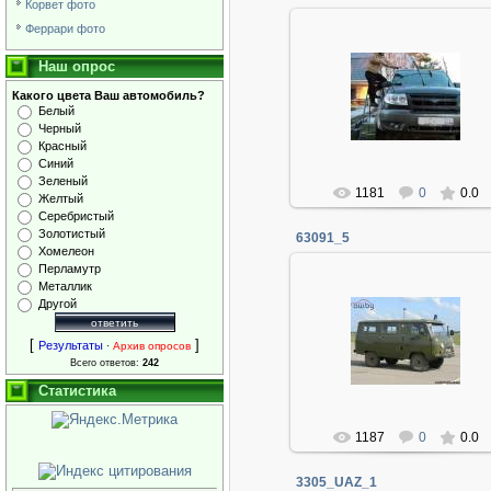
Корвет фото
Феррари фото
Наш опрос
06.01.2014
Какого цвета Ваш автомобиль?
Белый
Админ
Черный
Красный
Синий
Зеленый
1181
0
0.0
Желтый
Серебристый
Золотистый
63091_5
Хомелеон
Перламутр
Металлик
Другой
06.01.2014
[
]
Результаты
·
Архив опросов
Админ
Всего ответов:
242
Статистика
1187
0
0.0
3305_UAZ_1