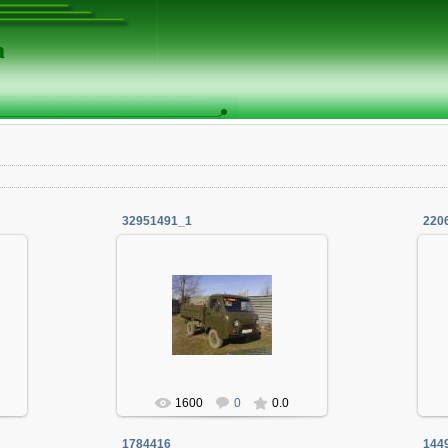
а
32951491_1
220
06.01.2014
Админ
1600
0
0.0
1784416
144