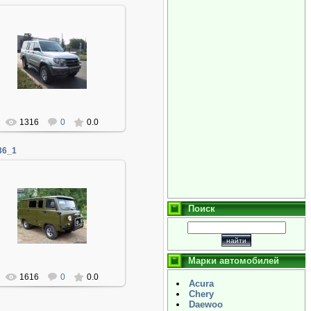
06.01.2014
Админ
1316
0
0.0
36_1
06.01.2014
Поиск
Админ
Марки автомобилей
1616
0
0.0
Acura
Chery
Daewoo