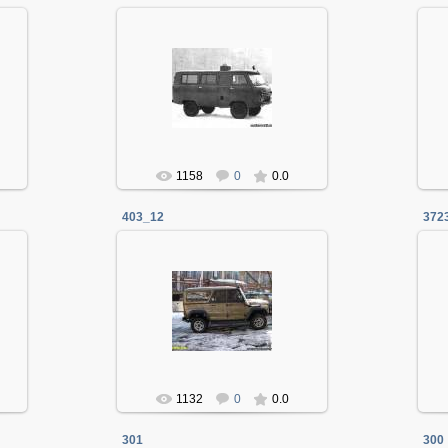
06.01.2014
Админ
1158
0
0.0
403_12
372
06.01.2014
Админ
1132
0
0.0
301
300