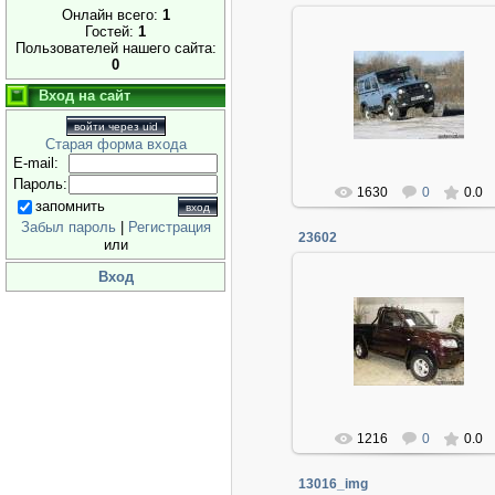
Онлайн всего:
1
Гостей:
1
Пользователей нашего сайта:
0
06.01.2014
Вход на сайт
Админ
войти через uid
Старая форма входа
E-mail:
Пароль:
1630
0
0.0
запомнить
Забыл пароль
|
Регистрация
23602
или
Вход
06.01.2014
Админ
1216
0
0.0
13016_img