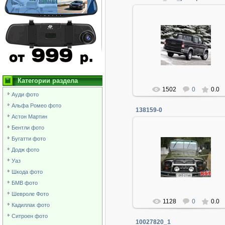
06.01.2014
Админ
Категории раздела
1502
0
0.0
Ауди фото
Альфа Ромео фото
138159-0
Астон Мартин
Бентли фото
Бугатти фото
Додж фото
06.01.2014
Уаз
Админ
Шкода фото
БМВ фото
Шевроле Фото
1128
0
0.0
Кадиллак фото
Ситроен фото
10027820_1