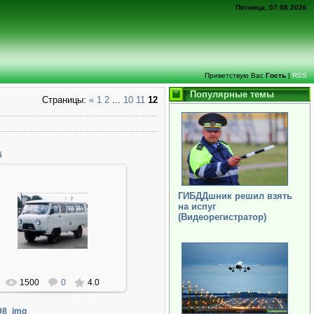
Пятница, 07.08.2026
Приветствую Вас
Гость
|
RSS
Популярные темы
Страницы
:
«
1
2
...
10
11
12
6
ГИБДДшник решил взять
на испуг
06.01.2014
(Видеорегистратор)
Админ
1500
0
4.0
98_img