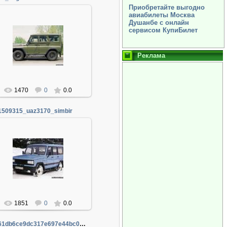
Приобретайте выгодно
авиабилеты Москва
Душанбе с онлайн
сервисом КупиБилет
06.01.2014
Админ
Реклама
1470
0
0.0
1509315_uaz3170_simbir
06.01.2014
Админ
1851
0
0.0
70861db6ce9dc317e697e44bc0147481_full