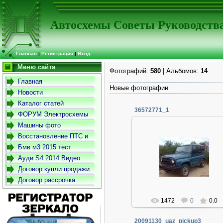
Автосхемы Советы Руководств
Главная
|
Регистрация
|
Вход
Меню сайта
Фотографий:
580
| Альбомов:
14
Главная
Новые фотографии
Новости
Каталог статей
36572771_1
ФОРУМ Электросхемы
-Советы- Руководства
Машины фото
Восстановление ПТС и
СТС
Бмв м3 2015 тест
06.01.2014
драйв
Ауди S4 2014 Видео
Админ
Договор купли продажи
автомобиля
Договор рассрочка
1472
0
0.0
20091130_uaz_pickup3