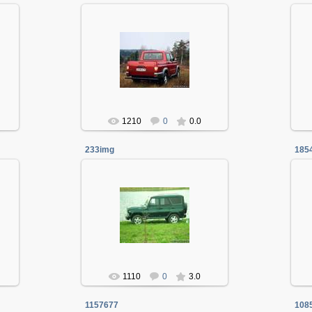
06.01.2014
Админ
1210
0
0.0
233img
185
06.01.2014
Админ
1110
0
3.0
1157677
108