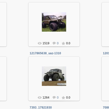
06.01.2014
Админ
1519
0
0.0
1217865638_uaz-1310
120
06.01.2014
Админ
1264
0
0.0
7393_17921930