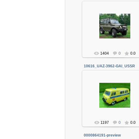
06.01.2014
Админ
1404
0
0.0
10616_UAZ-3962-GAI_USSR
06.01.2014
Админ
1197
0
0.0
0000864191-preview