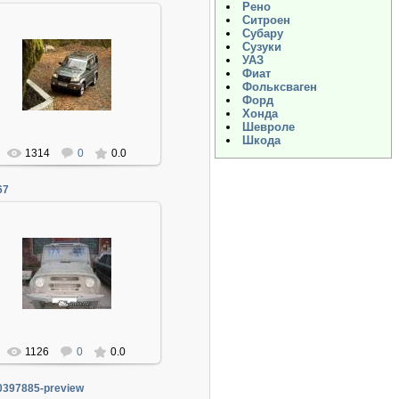
Рено
Ситроен
Субару
Сузуки
УАЗ
06.01.2014
Фиат
Фольксваген
Админ
Форд
Хонда
Шевроле
Шкода
1314
0
0.0
67
06.01.2014
Админ
1126
0
0.0
0397885-preview