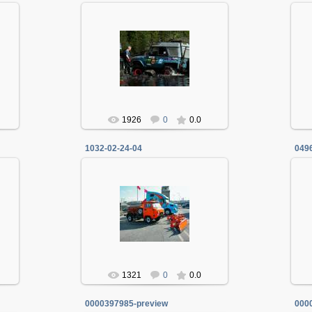
06.01.2014
Админ
1926
0
0.0
1032-02-24-04
049
06.01.2014
Админ
1321
0
0.0
0000397985-preview
000