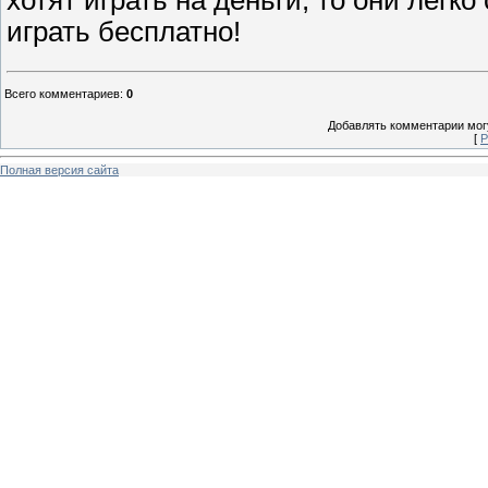
хотят играть на деньги, то они легк
играть бесплатно!
Всего комментариев
:
0
Добавлять комментарии могу
[
Р
Полная версия сайта