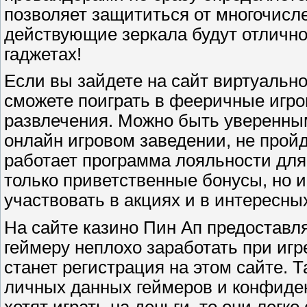
позволяет защититься от многочисл
действующие зеркала будут отлично
гаджетах!
Если вы зайдете на сайт виртуальног
сможете поиграть в фееричные игро
развлечения. Можно быть уверенным
онлайн игровом заведении, не прой
работает программа лояльности для 
только приветственные бонусы, но и
участвовать в акциях и в интересных
На сайте казино Пин Ап предоставл
геймеру неплохо заработать при иг
станет регистрация на этом сайте. 
личных данных геймеров и конфиден