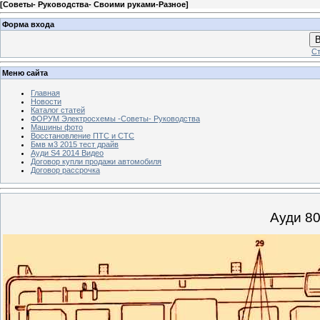
[
Советы- Руководства- Своими руками-Разное
]
Форма входа
В
Ст
Меню сайта
Главная
Новости
Каталог статей
ФОРУМ Электросхемы -Советы- Руководства
Машины фото
Восстановление ПТС и СТС
Бмв м3 2015 тест драйв
Ауди S4 2014 Видео
Договор купли продажи автомобиля
Договор рассрочка
Ауди 8