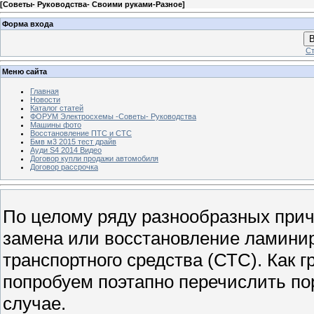
[
Советы- Руководства- Своими руками-Разное
]
Форма входа
В
Ст
Меню сайта
Главная
Новости
Каталог статей
ФОРУМ Электросхемы -Советы- Руководства
Машины фото
Восстановление ПТС и СТС
Бмв м3 2015 тест драйв
Ауди S4 2014 Видео
Договор купли продажи автомобиля
Договор рассрочка
По целому ряду разнообразных прич
замена или восстановление ламинир
транспортного средства (СТС). Как г
попробуем поэтапно перечислить по
случае.