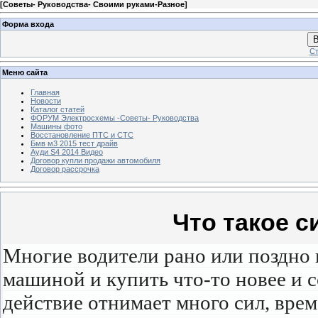
[
Советы- Руководства- Своими руками-Разное
]
Форма входа
В
Ст
Меню сайта
Главная
Новости
Каталог статей
ФОРУМ Электросхемы -Советы- Руководства
Машины фото
Восстановление ПТС и СТС
Бмв м3 2015 тест драйв
Ауди S4 2014 Видео
Договор купли продажи автомобиля
Договор рассрочка
Что такое с
Многие водители рано или поздно 
машиной и купить что-то новее и 
действие отнимает много сил, врем