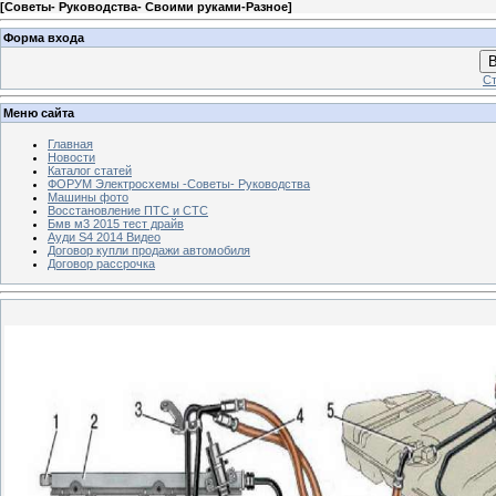
[
Советы- Руководства- Своими руками-Разное
]
Форма входа
В
Ст
Меню сайта
Главная
Новости
Каталог статей
ФОРУМ Электросхемы -Советы- Руководства
Машины фото
Восстановление ПТС и СТС
Бмв м3 2015 тест драйв
Ауди S4 2014 Видео
Договор купли продажи автомобиля
Договор рассрочка