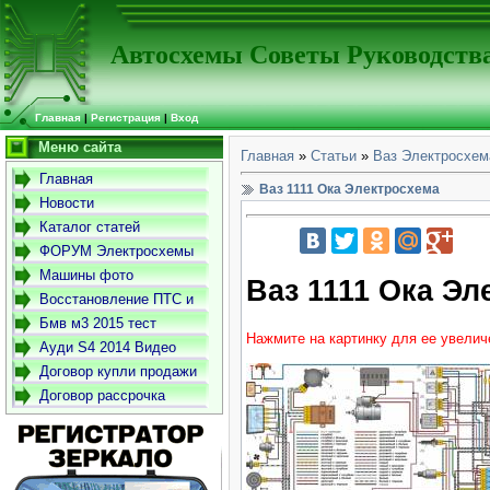
Автосхемы Советы Руководств
Главная
|
Регистрация
|
Вход
Меню сайта
Главная
»
Статьи
»
Ваз Электросхем
Главная
Ваз 1111 Ока Электросхема
Новости
Каталог статей
ФОРУМ Электросхемы
-Советы- Руководства
Машины фото
Ваз 1111 Ока Эл
Восстановление ПТС и
СТС
Бмв м3 2015 тест
Нажмите на картинку для ее увелич
драйв
Ауди S4 2014 Видео
Договор купли продажи
автомобиля
Договор рассрочка