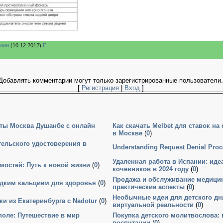
мин
(10.12.2012)
E
Добавлять комментарии могут только зарегистрированные пользователи.
[
Регистрация
|
Вход
]
ты Москва Душанбе с онлайн
Как скачать Melbet для ставок на
в Москве
(
0
)
ельского удостоверения в
Understanding Request Denial Proc
Удаленная работа в Испании: ид
мостей: Путь к новой жизни
(
0
)
кочевников в 2024 году
(
0
)
Продажа и обслуживание медицин
идким кальцием для здоровья
(
0
)
практические аспекты
(
0
)
Необычные идеи для детского дн
и из Екатеринбурга с Nadotur
(
0
)
виртуальной реальности
(
0
)
оле: Путешествие в мир
Покупка детского молитвослова:
воспитании
(
0
)