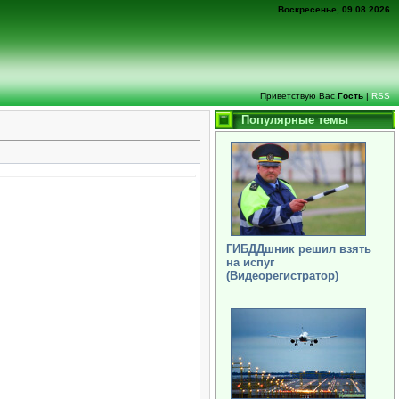
Воскресенье, 09.08.2026
Приветствую Вас
Гость
|
RSS
Популярные темы
ГИБДДшник решил взять
на испуг
(Видеорегистратор)