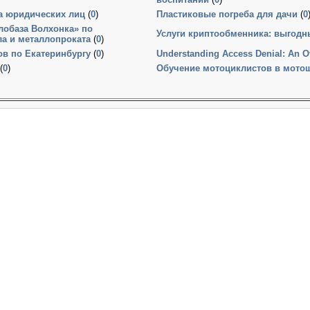
ва юридических лиц
(
0
)
Пластиковые погреба для дачи
(
0
лобаза Волхонка» по
Услуги криптообменника: выгод
ла и металлопроката
(
0
)
в по Екатеринбургу
(
0
)
Understanding Access Denial: An O
(
0
)
Обучение мотоциклистов в мотошк