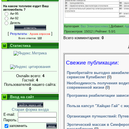
На каком топливе ездит Ваш
автомобиль ?
Аи-95
Аи-92
Дизель
Категория
:
Ваз Электросхема
|
Добавил
:
Ад
Просмотров
:
15012
|
Рейтинг
:
5.0
/
1
[
]
Результаты
·
Архив опросов
Всего комментариев
:
0
Всего ответов:
122
Статистика
Свежие публикации:
Приобретайте выгодно авиабиле
Онлайн всего:
4
сервисом КупиБилет
(
0
)
Гостей:
4
Необходимость получения водит
Пользователей нашего сайта:
современной жизни
(
0
)
0
Программа реабилитации зависи
Вход на сайт
войти через uid
Польза капсул "Хайцао Гай" с ж
Старая форма входа
E-mail:
Организация путешествий: Путевк
Пароль:
Эротический массаж в Симфероп
запомнить
расслабления
(
0
)