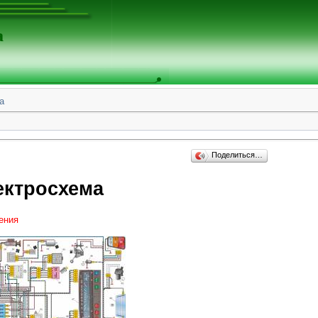
а
а
Поделиться…
ектросхема
ения