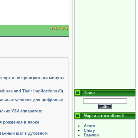
 спорт и не проиграть ни минуты
edures and Their Implications
(
0
)
Поиск
еальные условия для цифровых
ских УЗИ аппаратов:
Марки автомобилей
я рождения в парке
Acura
Chery
 важный шаг в духовном
Daewoo