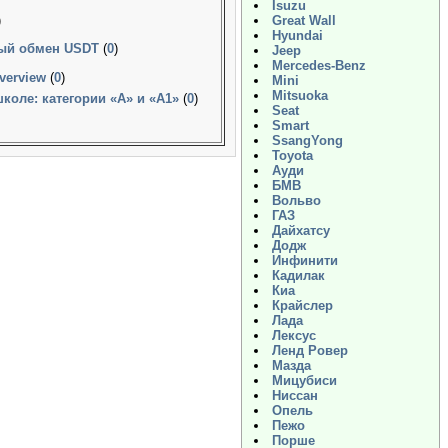
Isuzu
)
Great Wall
Hyundai
ный обмен USDT
(
0
)
Jeep
Mercedes-Benz
verview
(
0
)
Mini
Mitsuoka
оле: категории «А» и «А1»
(
0
)
Seat
Smart
SsangYong
Toyota
Ауди
БМВ
Вольво
ГАЗ
Дайхатсу
Додж
Инфинити
Кадилак
Киа
Крайслер
Лада
Лексус
Ленд Ровер
Мазда
Мицубиси
Ниссан
Опель
Пежо
Порше