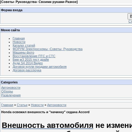
[
Советы- Руководства- Своими руками-Разное
]
Форма входа
В
Ст
Меню сайта
Главная
Новости
Каталог статей
ФОРУМ Электросхемы -Советы- Руководства
Машины фото
Восстановление ПТС и СТС
Бмв м3 2015 тест драйв
Ауди S4 2014 Видео
Договор купли продажи автомобиля
Договор рассрочка
Categories
Автоновости
Обзоры
Развлечения
Главная
»
Статьи
»
Новости
»
Автоновости
Honda освежил внешность и "начинку" седана Accord
Внешность автомобиля
не измен