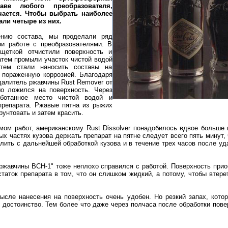
аве любого преобразователя,
чается. Чтобы выбрать наиболее
ли четыре из них.
ению состава, мы проделали ряд
ри работе с преобразователями. В
щеткой отчистили поверхность и
тем промыли участок чистой водой
тем стали наносить составы на
и пораженную коррозией. Благодаря
далитель ржавчины Rust Remover от
о ложился на поверхность. Через
ботанное место чистой водой и
препарата. Ржавые пятна из рыжих
рунтовать и затем красить.
мом работ, американскому Rust Dissolver понадобилось вдвое больше
х частях кузова держать препарат на пятне следует всего пять минут,
ить с дальнейшей обработкой кузова и в течение трех часов после уд
ржавчины ВСН-1" тоже неплохо справился с работой. Поверхность прио
таток препарата в том, что он слишком жидкий, а потому, чтобы втере
ысле нанесения на поверхность очень удобен. Но резкий запах, кото
это достоинство. Тем более что даже через полчаса после обработки пов