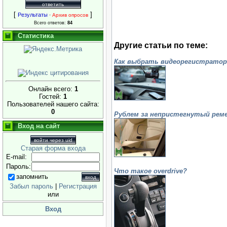
[
]
Результаты
·
Архив опросов
Всего ответов:
84
Статистика
Другие статьи по теме:
Как выбрать видеорегистратор
Онлайн всего:
1
Гостей:
1
Пользователей нашего сайта:
0
Рублем за непристегнутый рем
Вход на сайт
войти через uid
Старая форма входа
E-mail:
Пароль:
Что такое overdrive?
запомнить
Забыл пароль
|
Регистрация
или
Вход