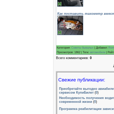
Как поставить тахометр вместо
Категория
:
Советы бывалых
|
Добавил
:
Rom
Просмотров
:
1862
|
Теги
:
автомобили
|
Рейт
Всего комментариев
:
0
Свежие публикации:
Приобретайте выгодно авиабиле
сервисом КупиБилет
(
0
)
Необходимость получения водит
современной жизни
(
0
)
Программа реабилитации зависи