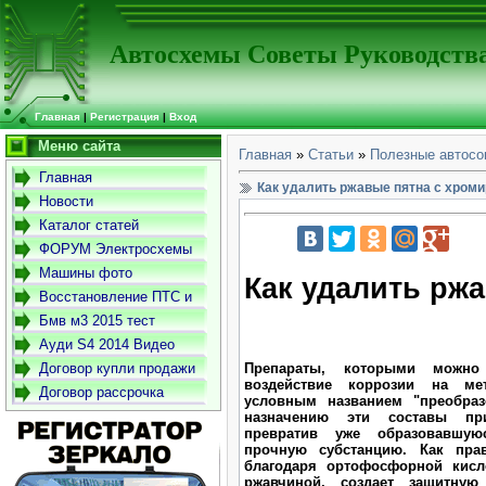
Автосхемы Советы Руководств
Главная
|
Регистрация
|
Вход
Меню сайта
Главная
»
Статьи
»
Полезные автосо
Главная
Как удалить ржавые пятна с хром
Новости
Каталог статей
ФОРУМ Электросхемы
-Советы- Руководства
Машины фото
Как удалить рж
Восстановление ПТС и
СТС
Бмв м3 2015 тест
драйв
Ауди S4 2014 Видео
Договор купли продажи
Препараты, которыми можно 
воздействие коррозии на ме
автомобиля
Договор рассрочка
условным названием "преобраз
назначению эти составы при
превратив уже образовавшую
прочную субстанцию. Как прав
благодаря ортофосфорной кисло
ржавчиной, создает защитную