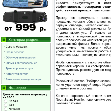
кислота присутствует в сост
эффективность препаратов отли
действенный препарат, мы испыта
Прежде чем приступить к нанес
процедур, которые обязательны п
первую очередь, металлической 
удалили рыхлый слой ржавчины. За
и дали высохнуть. И только за
поверхность, в одинаковой степен
Категории раздела
своей гелеобразной консистенции у
американской фирмы Bondo хорош
Советы бывалых
десять минут мы промыли обра
убедились в качественной работе 
Это интересно
стали черными -- значит, их можно г
Обслуживание и ремонт
Чтобы справиться с таким же объе
Отзывы автовладельцев
справился хорошо. На хромированны
Транспортные услуги
Производитель рекомендует не медл
поверхность.
Автопутешествия
Автотюнинг и модернизация
Российский состав "Нейтрализатор 
легко удалился струей воды. Недос
Наш опрос
слишком много состава.
Даете ли вы чаевые заправщику
Конечно, аэрозольный способ в см
на АЗС?
Neutralisant Rouille, перечеркнул 
Не даю
рыжими пятнами
Даю
Когда как