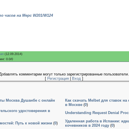
 часов на Мерс W201/W124
an
(12.09.2014)
инг
:
0.0
/
0
Добавлять комментарии могут только зарегистрированные пользователи.
[
Регистрация
|
Вход
]
ты Москва Душанбе с онлайн
Как скачать Melbet для ставок на
в Москве
(
0
)
ельского удостоверения в
Understanding Request Denial Proc
Удаленная работа в Испании: ид
мостей: Путь к новой жизни
(
0
)
кочевников в 2024 году
(
0
)