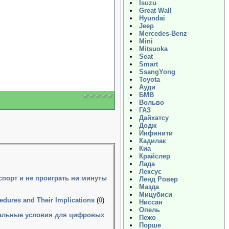
Isuzu
Great Wall
Hyundai
Jeep
Mercedes-Benz
Mini
Mitsuoka
Seat
Smart
SsangYong
Toyota
Ауди
БМВ
Вольво
ГАЗ
Дайхатсу
Додж
Инфинити
Кадилак
Киа
Крайслер
Лада
Лексус
 спорт и не проиграть ни минуты
Ленд Ровер
Мазда
Мицубиси
edures and Their Implications
(
0
)
Ниссан
Опель
еальные условия для цифровых
Пежо
Порше