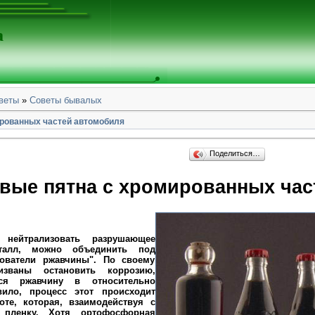
а
веты
»
Советы бывалых
ированных частей автомобиля
Поделиться…
авые пятна с хромированных ча
нейтрализовать разрушающее
талл, можно объединить под
ователи ржавчины". По своему
званы остановить коррозию,
ся ржавчину в относительно
ило, процесс этот происходит
те, которая, взаимодействуя с
 пленку. Хотя ортофосфорная