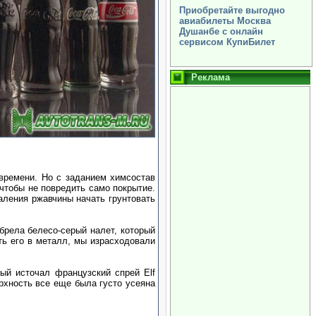
Приобретайте выгодно
авиабилеты Москва
Душанбе с онлайн
сервисом КупиБилет
Реклама
 времени. Но с заданием химсостав
 чтобы не повредить само покрытие.
аления ржавчины начать грунтовать
брела белесо-серый налет, который
ть его в металл, мы израсходовали
рый источал французский спрей Elf
ерхность все еще была густо усеяна