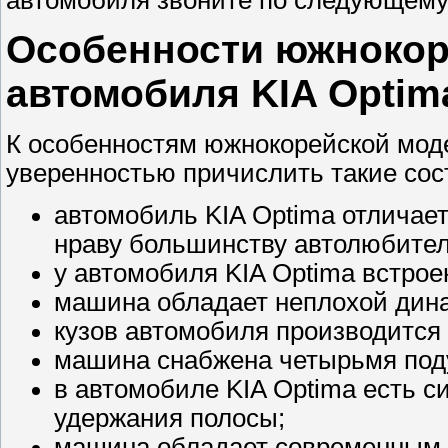
автомобиля звоните по следующему 
Особенности южнокор
автомобиля KIA Optim
К особенностям южнокорейской мод
уверенностью причислить такие со
автомобиль KIA Optima отличае
нраву большинству автолюбител
у автомобиля KIA Optima встро
машина обладает неплохой дина
кузов автомобиля производится 
машина снабжена четырьмя под
в автомобиле KIA Optima есть с
удержания полосы;
машина обладает современным 