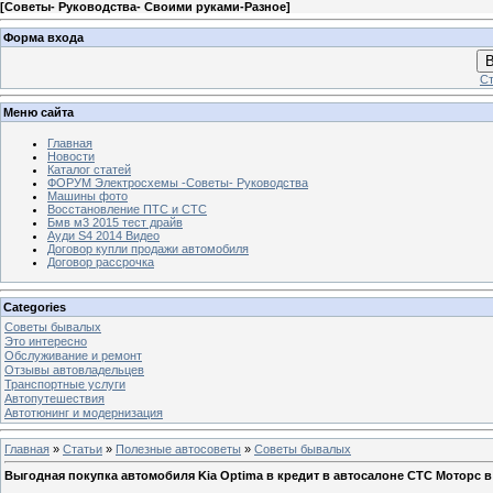
[
Советы- Руководства- Своими руками-Разное
]
Форма входа
В
Ст
Меню сайта
Главная
Новости
Каталог статей
ФОРУМ Электросхемы -Советы- Руководства
Машины фото
Восстановление ПТС и СТС
Бмв м3 2015 тест драйв
Ауди S4 2014 Видео
Договор купли продажи автомобиля
Договор рассрочка
Categories
Советы бывалых
Это интересно
Обслуживание и ремонт
Отзывы автовладельцев
Транспортные услуги
Автопутешествия
Автотюнинг и модернизация
Главная
»
Статьи
»
Полезные автосоветы
»
Советы бывалых
Выгодная покупка автомобиля Kia Optima в кредит в автосалоне СТС Моторс 