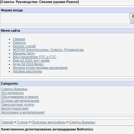
[
Советы- Руководства- Своими руками-Разное
]
Форма входа
В
Ст
Меню сайта
Главная
Новости
Каталог статей
ФОРУМ Электросхемы -Советы- Руководства
Машины фото
Восстановление ПТС и СТС
Бмв м3 2015 тест драйв
Ауди S4 2014 Видео
Договор купли продажи автомобиля
Договор рассрочка
Categories
Советы бывалых
Это интересно
Обслуживание и ремонт
Отзывы автовладельцев
Транспортные услуги
Автопутешествия
Автотюнинг и модернизация
Главная
»
Статьи
»
Полезные автосоветы
»
Советы бывалых
Качественное детектирование антирадарами Beltronics