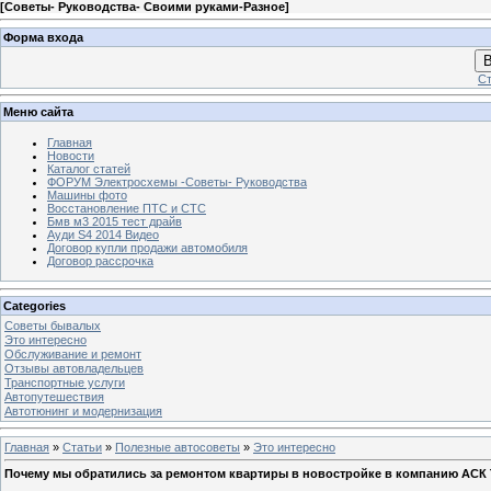
[
Советы- Руководства- Своими руками-Разное
]
Форма входа
В
Ст
Меню сайта
Главная
Новости
Каталог статей
ФОРУМ Электросхемы -Советы- Руководства
Машины фото
Восстановление ПТС и СТС
Бмв м3 2015 тест драйв
Ауди S4 2014 Видео
Договор купли продажи автомобиля
Договор рассрочка
Categories
Советы бывалых
Это интересно
Обслуживание и ремонт
Отзывы автовладельцев
Транспортные услуги
Автопутешествия
Автотюнинг и модернизация
Главная
»
Статьи
»
Полезные автосоветы
»
Это интересно
Почему мы обратились за ремонтом квартиры в новостройке в компанию АСК