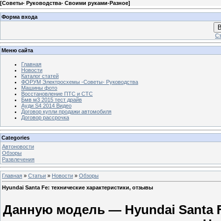
[
Советы- Руководства- Своими руками-Разное
]
Форма входа
В
Ст
Меню сайта
Главная
Новости
Каталог статей
ФОРУМ Электросхемы -Советы- Руководства
Машины фото
Восстановление ПТС и СТС
Бмв м3 2015 тест драйв
Ауди S4 2014 Видео
Договор купли продажи автомобиля
Договор рассрочка
Categories
Автоновости
Обзоры
Развлечения
Главная
»
Статьи
»
Новости
»
Обзоры
Hyundai Santa Fe: технические характеристики, отзывы
Данную модель — Hyundai Santa 