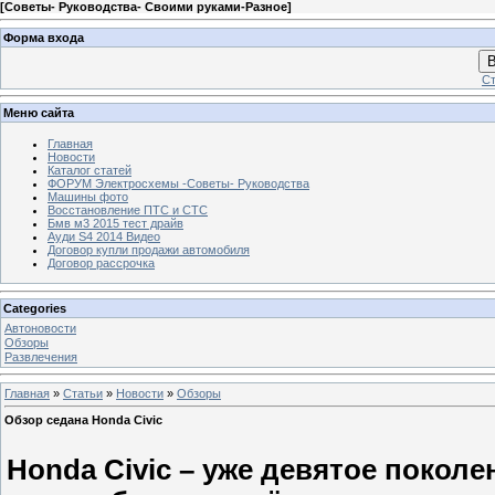
[
Советы- Руководства- Своими руками-Разное
]
Форма входа
В
Ст
Меню сайта
Главная
Новости
Каталог статей
ФОРУМ Электросхемы -Советы- Руководства
Машины фото
Восстановление ПТС и СТС
Бмв м3 2015 тест драйв
Ауди S4 2014 Видео
Договор купли продажи автомобиля
Договор рассрочка
Categories
Автоновости
Обзоры
Развлечения
Главная
»
Статьи
»
Новости
»
Обзоры
Обзор седана Honda Civic
Honda Civic – уже девятое поколе