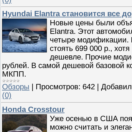
Hyundai Elantra становится все д
Новые цены были объя
Elantra. Этот автомоб
четыре модификации. 
стоять 699 000 р., хот
дешевле. Прочие моди
рублей. В самой дешевой базовой к
МКПП.
Обзоры
|
Просмотров:
642
|
Добавил
(0)
Honda Crosstour
Уже осенью в США поя
можно считать и элега