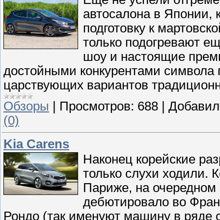
автосалона в Японии, 
подготовку к мартовск
только подогревают е
шоу и настоящие премь
достойными конкурентами символа г
царствующих вариантов традиционны
Обзоры
|
Просмотров:
688
|
Добавил
(0)
Kia Carens
Наконец корейские раз
только слухи ходили. К
Париже, на очередном
дебютировало во Франц
Рондо (так именуют машину в ряде с