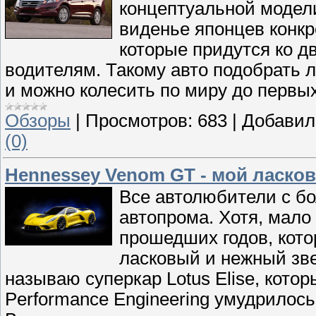
концептуальной модели
виденье японцев конкр
которые придутся ко 
водителям. Такому авто подобрать 
и можно колесить по миру до первых
Обзоры
|
Просмотров:
683
|
Добавил
(0)
Hennessey Venom GT - мой ласко
Все автолюбители с б
автопрома. Хотя, мало 
прошедших годов, кото
ласковый и нежный зве
называю суперкар Lotus Elise, кото
Performance Engineering умудрилось