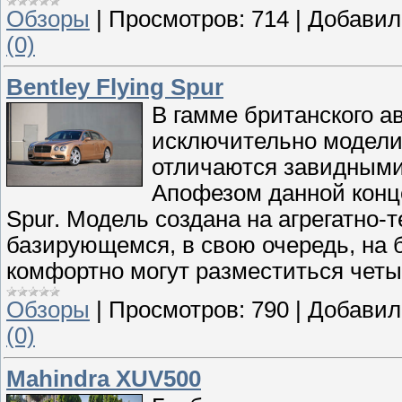
Обзоры
|
Просмотров:
714
|
Добавил
(0)
Bentley Flying Spur
В гамме британского а
исключительно модели 
отличаются завидными
Апофезом данной конце
Spur. Модель создана на агрегатно-т
базирующемся, в свою очередь, на 
комфортно могут разместиться четы
Обзоры
|
Просмотров:
790
|
Добавил
(0)
Mahindra XUV500