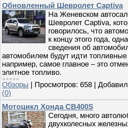
Обновленный Шевролет Captiva
На Женевском автосал
Шевролет Captiva, кот
говорилось, что автом
к концу этого года, од
сведения об автомобил
автомобилем будут идти топливные 
например, самое главное – это отме
элитное топливо.
Обзоры
|
Просмотров:
658
|
Добавил
(0)
Мотоцикл Хонда CB400S
Сегодня, много автолю
двухколесных железны