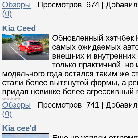
Обзоры
|
Просмотров:
674
|
Добавил
(0)
Kia Ceed
Обновленный хэтчбек K
самых ожидаемых авто 
внешних и внутренних
только практичной, но
модельного года остался таким же
стали более вытянутой формы, а ре
придав новинке более агрессивный 
Обзоры
|
Просмотров:
741
|
Добавил
(0)
Kia cee'd
Еще не успели отгрем