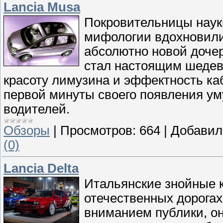
Lancia Musa
Покровительницы науки
мифологии вдохновили
абсолютно новой доче
стал настоящим шедевр
красоту лимузина и эффектность ка
первой минуты своего появления у
водителей.
Обзоры
|
Просмотров:
664
|
Добавил
(0)
Lancia Delta
Итальянские знойные к
отечественных дорога
вниманием публики, он