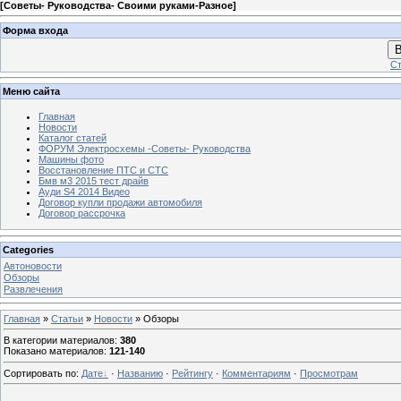
[
Советы- Руководства- Своими руками-Разное
]
Форма входа
В
Ст
Меню сайта
Главная
Новости
Каталог статей
ФОРУМ Электросхемы -Советы- Руководства
Машины фото
Восстановление ПТС и СТС
Бмв м3 2015 тест драйв
Ауди S4 2014 Видео
Договор купли продажи автомобиля
Договор рассрочка
Categories
Автоновости
Обзоры
Развлечения
Главная
»
Статьи
»
Новости
» Обзоры
В категории материалов
:
380
Показано материалов
:
121-140
Сортировать по
:
Дате
·
Названию
·
Рейтингу
·
Комментариям
·
Просмотрам