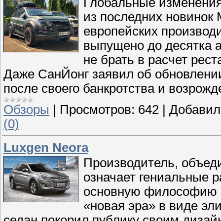
Глобальные изменения
из последних новинок 
европейских производи
выпущено до десятка 
не брать в расчет рес
Даже СанЙонг заявил об обновлении
после своего банкротства и возрожд
Обзоры
|
Просмотров:
642
|
Добавил
(0)
Luxgen Neora
Производитель, объед
означает гениальные р
основную философию «
«новая эра» в виде эл
седан покорил публику своим диза