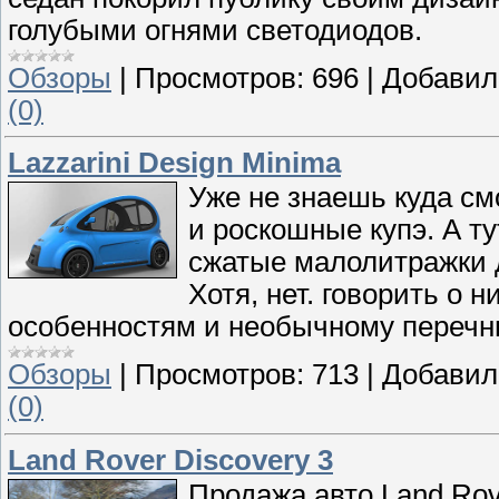
голубыми огнями светодиодов.
Обзоры
|
Просмотров:
696
|
Добавил
(0)
Lazzarini Design Minima
Уже не знаешь куда см
и роскошные купэ. А т
сжатые малолитражки д
Хотя, нет. говорить о 
особенностям и необычному перечн
Обзоры
|
Просмотров:
713
|
Добавил
(0)
Land Rover Discovery 3
Продажа авто Land Rov