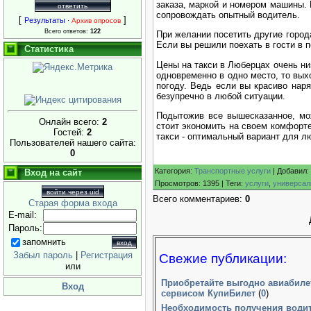
заказа, маркой и номером машины. 
сопровождать опытный водитель.
[
]
Результаты
·
Архив опросов
Всего ответов:
122
При желании посетить другие города
Если вы решили поехать в гости в п
Статистика
Цены на такси в Люберцах очень ни
одновременно в одно место, то вых
погоду. Ведь если вы красиво наря
безупречно в любой ситуации.
Подытожив все вышесказанное, мож
Онлайн всего:
2
стоит экономить на своем комфорте
Гостей:
2
такси - оптимальный вариант для л
Пользователей нашего сайта:
0
Категория
:
Транспортные услуги
|
Добавил
:
Вход на сайт
Просмотров
:
1395
|
Теги
:
услуги
,
универса
войти через uid
Всего комментариев
:
0
Старая форма входа
E-mail:
Пароль:
запомнить
Забыл пароль
|
Регистрация
Свежие публикации:
или
Приобретайте выгодно авиабиле
Вход
сервисом КупиБилет
(
0
)
Необходимость получения водит