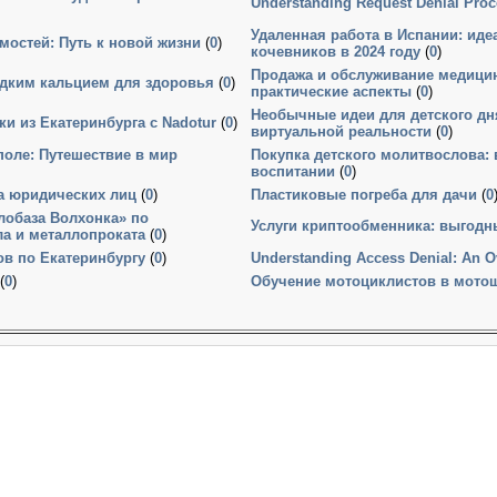
Understanding Request Denial Proc
Удаленная работа в Испании: ид
мостей: Путь к новой жизни
(
0
)
кочевников в 2024 году
(
0
)
Продажа и обслуживание медицин
идким кальцием для здоровья
(
0
)
практические аспекты
(
0
)
Необычные идеи для детского дн
и из Екатеринбурга с Nadotur
(
0
)
виртуальной реальности
(
0
)
оле: Путешествие в мир
Покупка детского молитвослова:
воспитании
(
0
)
ва юридических лиц
(
0
)
Пластиковые погреба для дачи
(
0
лобаза Волхонка» по
Услуги криптообменника: выгод
ла и металлопроката
(
0
)
в по Екатеринбургу
(
0
)
Understanding Access Denial: An O
(
0
)
Обучение мотоциклистов в мотошк