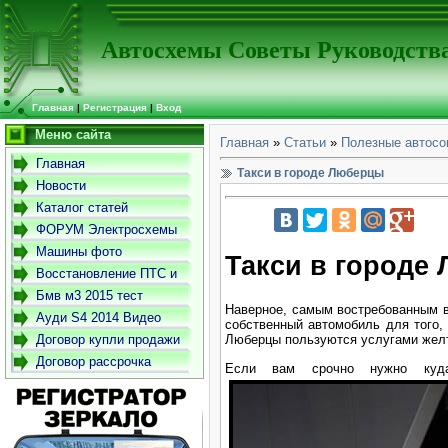
Автосхемы Советы Руководств
Главная
|
Регистрация
|
Вход
Меню сайта
Главная
»
Статьи
»
Полезные автосо
Главная
Такси в городе Люберцы
Новости
Каталог статей
ФОРУМ Электросхемы
-Советы- Руководства
Машины фото
Такси в городе
Восстановление ПТС и
СТС
Бмв м3 2015 тест
Наверное, самым востребованным в
драйв
Ауди S4 2014 Видео
собственный автомобиль для того,
Договор купли продажи
Люберцы пользуются услугами желт
автомобиля
Договор рассрочка
Если вам срочно нужно куда