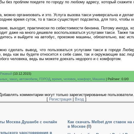
Вы без проблем поедете по городу по любому адресу, который скажите 
, можно организовать и это. Услуга вызова такси универсальна и делае
озднее время суток, то в такси существует подсветка, для того, чтобы 
зкие, выходит, практически по себестоимости бензина. Потому иногда, 
одит даже на много дешевле воспользоваться услугами такси. Также та
дитесь и выйдите на автобус, проезжие машины, обязательно, вас исп
но сделать вывод, что пользоваться услугами такси в городе Любер
, ведь как вы будете относится к себе сами, так и окружающие вас люд
юбого человека, ведь вы можете доехать недорого и с комфортом.
Ржавый
(10.12.2015)
льных
,
заказ
,
автомобили
,
ГОРОД
,
время
,
человек
,
комфорт
,
Машина
|
Рейтинг
:
0.0
/
0
Добавлять комментарии могут только зарегистрированные пользователи.
[
Регистрация
|
Вход
]
ты Москва Душанбе с онлайн
Как скачать Melbet для ставок на
в Москве
(
0
)
ельского удостоверения в