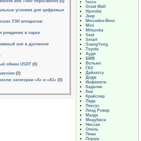
edures and Their Implications
(
0
)
Isuzu
Great Wall
еальные условия для цифровых
Hyundai
Jeep
Mercedes-Benz
ских УЗИ аппаратов:
Mini
Mitsuoka
я рождения в парке
Seat
Smart
 важный шаг в духовном
SsangYong
Toyota
Ауди
)
БМВ
Вольво
ный обмен USDT
(
0
)
ГАЗ
Дайхатсу
verview
(
0
)
Додж
оле: категории «А» и «А1»
(
0
)
Инфинити
Кадилак
Киа
Крайслер
Лада
Лексус
Ленд Ровер
Мазда
Мицубиси
Ниссан
Опель
Пежо
Порше