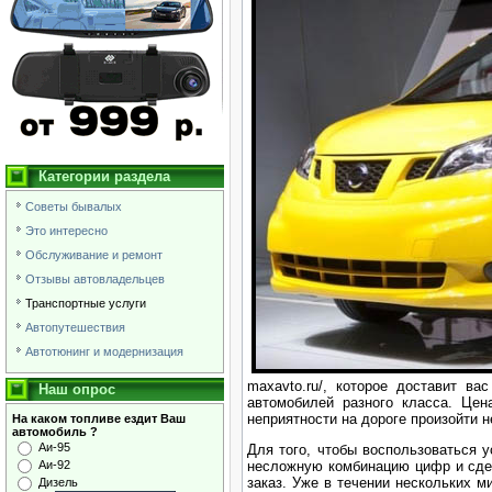
Категории раздела
Советы бывалых
Это интересно
Обслуживание и ремонт
Отзывы автовладельцев
Транспортные услуги
Автопутешествия
Автотюнинг и модернизация
maxavto.ru/, которое доставит в
Наш опрос
автомобилей разного класса. Цен
неприятности на дороге произойти н
На каком топливе ездит Ваш
автомобиль ?
Аи-95
Для того, чтобы воспользоваться у
Аи-92
несложную комбинацию цифр и сдел
заказ. Уже в течении нескольких 
Дизель