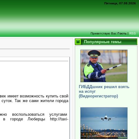
Пятница, 07.08.2026
Приветствую Вас
Гость
|
RSS
Популярные темы
ГИБДДшник решил взять
на испуг
(Видеорегистратор)
век имеет возможность купить свой
 суток. Так же сами жители города
но воспользоваться услугами
 городе Люберцы http://taxi-