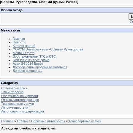
[
Советы- Руководства- Своими руками-Разное
]
Форма входа
В
Ст
Меню сайта
Главная
Новости
Каталог статей
ФОРУМ Электросхемы -Советы- Руководства
Машины фото
Восстановление ПТС и СТС
Бмв м3 2015 тест драйв
Ауди S4 2014 Видео
Договор купли продажи автомобиля
Договор рассрочка
Categories
Советы бывалых
Это интересно
Обслуживание и ремонт
Отзывы автовладельцев
Транспортные услуги
Автопутешествия
Автотюнинг и модернизация
Главная
»
Статьи
»
Полезные автосоветы
»
Транспортные услуги
Аренда автомобиля с водителем