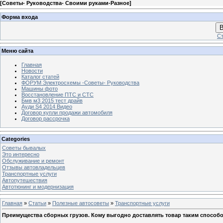
[
Советы- Руководства- Своими руками-Разное
]
Форма входа
В
Ст
Меню сайта
Главная
Новости
Каталог статей
ФОРУМ Электросхемы -Советы- Руководства
Машины фото
Восстановление ПТС и СТС
Бмв м3 2015 тест драйв
Ауди S4 2014 Видео
Договор купли продажи автомобиля
Договор рассрочка
Categories
Советы бывалых
Это интересно
Обслуживание и ремонт
Отзывы автовладельцев
Транспортные услуги
Автопутешествия
Автотюнинг и модернизация
Главная
»
Статьи
»
Полезные автосоветы
»
Транспортные услуги
Преимущества сборных грузов. Кому выгодно доставлять товар таким способ