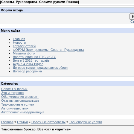
[
Советы- Руководства- Своими руками-Разное
]
Форма входа
В
Ст
Меню сайта
Главная
Новости
Каталог статей
ФОРУМ Электросхемы -Советы- Руководства
Машины фото
Восстановление ПТС и СТС
Бмв м3 2015 тест драйв
Ауди S4 2014 Видео
Договор купли продажи автомобиля
Договор рассрочка
Categories
Советы бывалых
Это интересно
Обслуживание и ремонт
Отзывы автовладельцев
Транспортные услуги
Автопутешествия
Автотюнинг и модернизация
Главная
»
Статьи
»
Полезные автосоветы
»
Транспортные услуги
Таможенный брокер. Все «за» и «против»