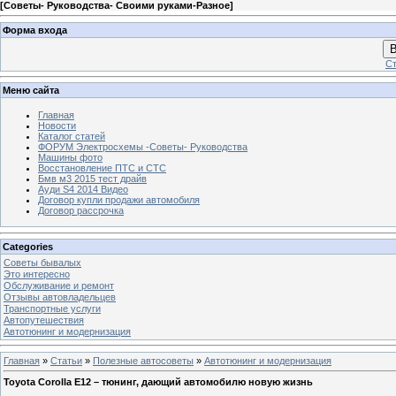
[
Советы- Руководства- Своими руками-Разное
]
Форма входа
В
Ст
Меню сайта
Главная
Новости
Каталог статей
ФОРУМ Электросхемы -Советы- Руководства
Машины фото
Восстановление ПТС и СТС
Бмв м3 2015 тест драйв
Ауди S4 2014 Видео
Договор купли продажи автомобиля
Договор рассрочка
Categories
Советы бывалых
Это интересно
Обслуживание и ремонт
Отзывы автовладельцев
Транспортные услуги
Автопутешествия
Автотюнинг и модернизация
Главная
»
Статьи
»
Полезные автосоветы
»
Автотюнинг и модернизация
Toyota Corolla Е12 – тюнинг, дающий автомобилю новую жизнь