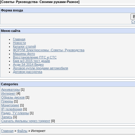
[
Советы- Руководства- Своими руками-Разное
]
Форма входа
В
Ст
Меню сайта
Главная
Новости
Каталог статей
ФОРУМ Электросхемы -Советы- Руководства
Машины фото
Восстановление ПТС и СТС
Бмв м3 2015 тест драйв
Ауди S4 2014 Видео
Договор купли продажи автомобиля
Договор рассрочка
Categories
Архиваторы
[1]
Интернет
[4]
Образы дисков
[1]
Плееры
[1]
Мониторинг
[1]
IP-телефония
[1]
Радио, TV плееры
[1]
Запись
[1]
Скачать фильмы через торрент
[0]
Главная
»
Файлы
» Интернет