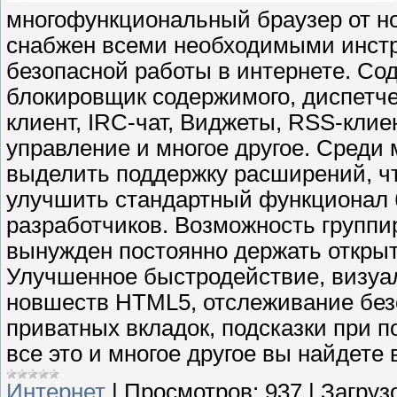
многофункциональный браузер от но
снабжен всеми необходимыми инстр
безопасной работы в интернете. Со
блокировщик содержимого, диспетчер
клиент, IRC-чат, Виджеты, RSS-клие
управление и многое другое. Среди
выделить поддержку расширений, чт
улучшить стандартный функционал б
разработчиков. Возможность группир
вынужден постоянно держать откры
Улучшенное быстродействие, визуа
новшеств HTML5, отслеживание без
приватных вкладок, подсказки при п
все это и многое другое вы найдете 
Интернет
|
Просмотров:
937
|
Загрузо