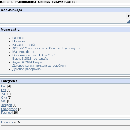
[
Советы- Руководства- Своими руками-Разное
]
Форма входа
В
Ст
Меню сайта
Главная
Новости
Каталог статей
ФОРУМ Электросхемы -Советы- Руководства
Машины фото
Восстановление ПТС и СТС
Бмв м3 2015 тест драйв
Ауди S4 2014 Видео
Договор купли продажи автомобиля
Договор рассрочка
Categories
Ваз
[4]
Газ
[3]
Уаз
[1]
Ока
[1]
VW
[1]
Хендай
[1]
Ssangyong
[2]
Разное
[19]
Главная
»
Ока