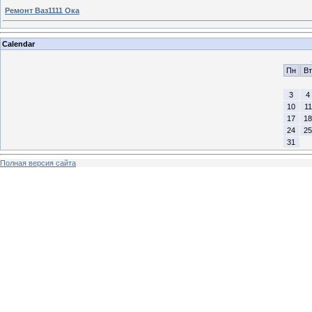
Ремонт Ваз1111 Ока
Calendar
Пн
Вт
3
4
10
11
17
18
24
25
31
Полная версия сайта