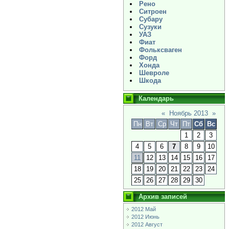
Рено
Ситроен
Субару
Сузуки
УАЗ
Фиат
Фольксваген
Форд
Хонда
Шевроле
Шкода
Календарь
«
Ноябрь 2013
»
Пн
Вт
Ср
Чт
Пт
Сб
Вс
1
2
3
4
5
6
7
8
9
10
11
12
13
14
15
16
17
18
19
20
21
22
23
24
25
26
27
28
29
30
Архив записей
2012 Май
2012 Июнь
2012 Август