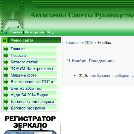
Автосхемы Советы Руководств
Главная
|
Регистрация
|
Вход
Меню сайта
Главная
»
2013
»
Ноябрь
Главная
Новости
11 Ноября, Понедельник
Каталог статей
ФОРУМ Электросхемы
-Советы- Руководства
Машины фото
01:16
Комбинация приборов Г
Восстановление ПТС и
СТС
Бмв м3 2015 тест
драйв
Ауди S4 2014 Видео
Договор купли продажи
автомобиля
Договор рассрочка