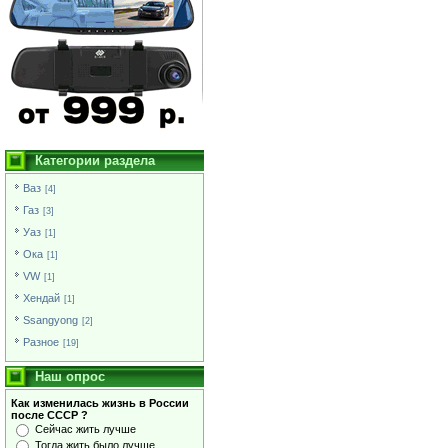
Категории раздела
Ваз
[4]
Газ
[3]
Уаз
[1]
Ока
[1]
VW
[1]
Хендай
[1]
Ssangyong
[2]
Разное
[19]
Наш опрос
Как изменилась жизнь в России
после СССР ?
Сейчас жить лучше
Тогда жить было лучше