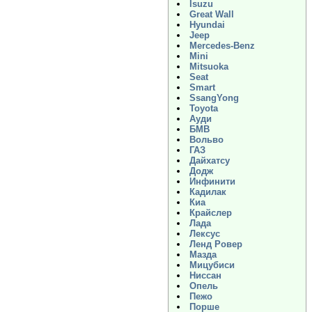
Isuzu
Great Wall
Hyundai
Jeep
Mercedes-Benz
Mini
Mitsuoka
Seat
Smart
SsangYong
Toyota
Ауди
БМВ
Вольво
ГАЗ
Дайхатсу
Додж
Инфинити
Кадилак
Киа
Крайслер
Лада
Лексус
Ленд Ровер
Мазда
Мицубиси
Ниссан
Опель
Пежо
Порше