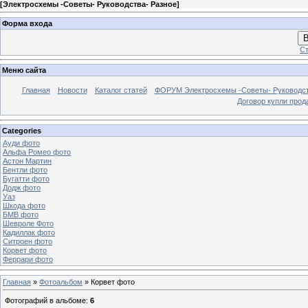
[
Электросхемы -Советы- Руководства- Разное
]
Форма входа
В
Ст
Меню сайта
Главная
Новости
Каталог статей
ФОРУМ Электросхемы -Советы- Руководс
Договор купли прод
Categories
Ауди фото
Альфа Ромео фото
Астон Мартин
Бентли фото
Бугатти фото
Додж фото
Уаз
Шкода фото
БМВ фото
Шевроле Фото
Кадиллак фото
Ситроен фото
Корвет фото
Феррари фото
Главная
»
Фотоальбом
» Корвет фото
Фотографий в альбоме
:
6