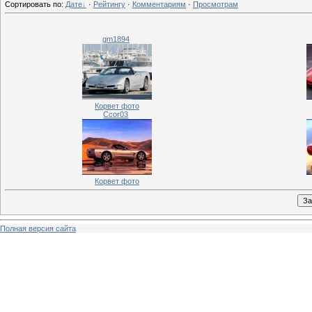
Сортировать по
:
Дате
·
Рейтингу
·
Комментариям
·
Просмотрам
gm1894
Корвет фото
Ccor03
Корвет фото
Полная версия сайта