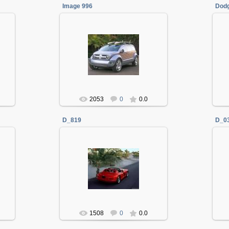
Image 996
Dod
06.01.2014
Админ
2053
0
0.0
D_819
D_0
06.01.2014
Админ
1508
0
0.0