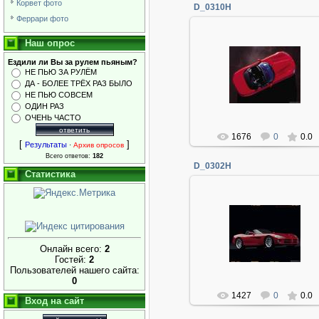
Корвет фото
D_0310H
Феррари фото
Наш опрос
Ездили ли Вы за рулем пьяным?
06.01.2014
НЕ ПЬЮ ЗА РУЛЁМ
ДА - БОЛЕЕ ТРЁХ РАЗ БЫЛО
Админ
НЕ ПЬЮ СОВСЕМ
ОДИН РАЗ
ОЧЕНЬ ЧАСТО
1676
0
0.0
[
]
Результаты
·
Архив опросов
Всего ответов:
182
D_0302H
Статистика
06.01.2014
Админ
Онлайн всего:
2
Гостей:
2
Пользователей нашего сайта:
0
1427
0
0.0
Вход на сайт