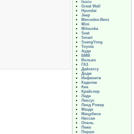
Isuzu
Great Wall
Hyundai
Jeep
Mercedes-Benz
Mini
Mitsuoka
Seat
Smart
SsangYong
Toyota
Ауди
БМВ
Вольво
ГАЗ
Дайхатсу
Додж
Инфинити
Кадилак
Киа
Крайслер
Лада
Лексус
Ленд Ровер
Мазда
Мицубиси
Ниссан
Опель
Пежо
Порше