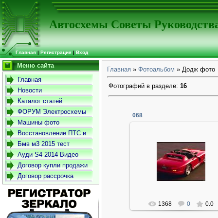
Автосхемы Советы Руководств
Главная
|
Регистрация
|
Вход
Меню сайта
Главная
»
Фотоальбом
» Додж фото
Главная
Фотографий в разделе
:
16
Новости
Каталог статей
ФОРУМ Электросхемы
068
-Советы- Руководства
Машины фото
Восстановление ПТС и
СТС
Бмв м3 2015 тест
драйв
Ауди S4 2014 Видео
06.01.2014
Договор купли продажи
Админ
автомобиля
Договор рассрочка
1368
0
0.0