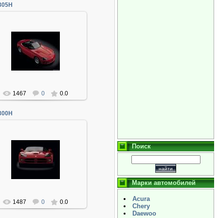
305H
06.01.2014
Админ
1467
0
0.0
300H
Поиск
06.01.2014
Админ
Марки автомобилей
Acura
1487
0
0.0
Chery
Daewoo