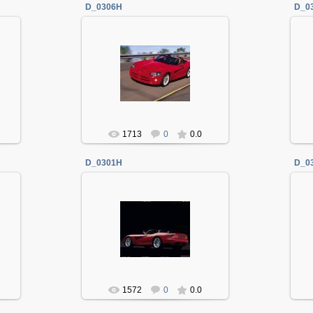
D_0306H
D_0
06.01.2014
Админ
1713
0
0.0
D_0301H
D_0
06.01.2014
Админ
1572
0
0.0