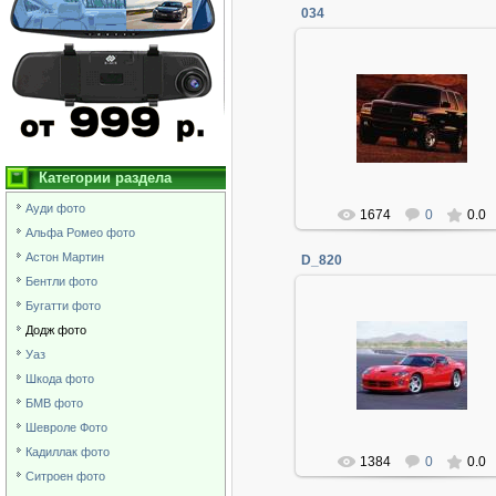
034
06.01.2014
Админ
Категории раздела
Ауди фото
1674
0
0.0
Альфа Ромео фото
Астон Мартин
D_820
Бентли фото
Бугатти фото
Додж фото
06.01.2014
Уаз
Шкода фото
Админ
БМВ фото
Шевроле Фото
Кадиллак фото
1384
0
0.0
Ситроен фото