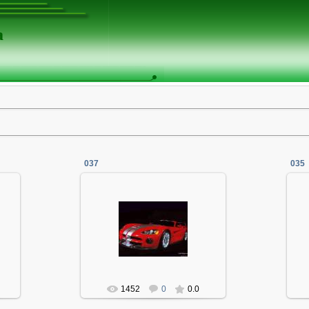
а
037
035
06.01.2014
Админ
1452
0
0.0