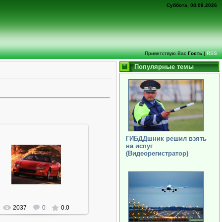
Суббота, 08.08.2026
Приветствую Вас
Гость
|
RSS
Популярные темы
ГИБДДшник решил взять
на испуг
(Видеорегистратор)
06.01.2014
Админ
2037
0
0.0