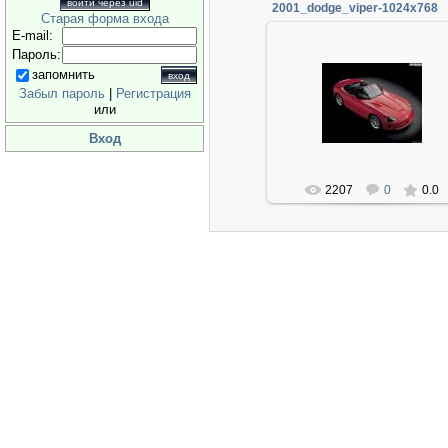
войти через uid
2001_dodge_viper-1024x768
Старая форма входа
E-mail:
Пароль:
запомнить
06.01.2014
Забыл пароль
|
Регистрация
или
Админ
Вход
2207
0
0.0