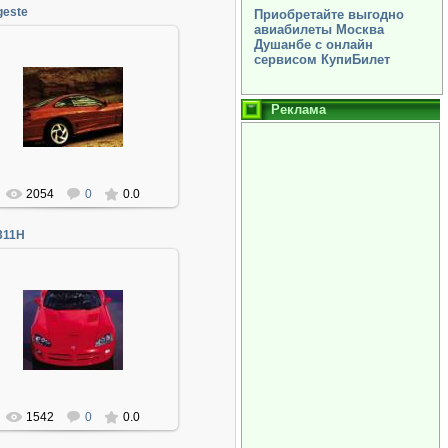
geste
Приобретайте выгодно
авиабилеты Москва
Душанбе с онлайн
сервисом КупиБилет
06.01.2014
Реклама
Админ
2054
0
0.0
311H
06.01.2014
Админ
1542
0
0.0