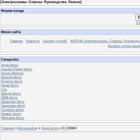
[
Электросхемы -Советы- Руководства- Разное
]
Форма входа
В
Ст
Меню сайта
Главная
Новости
Каталог статей
ФОРУМ Электросхемы -Советы- Руководс
Договор купли прод
Categories
Ауди фото
Альфа Ромео фото
Астон Мартин
Бентли фото
Бугатти фото
Додж фото
Уаз
Шкода фото
БМВ фото
Шевроле Фото
Кадиллак фото
Ситроен фото
Корвет фото
Феррари фото
Главная
»
Фотоальбом
»
Додж фото
» D_0306H