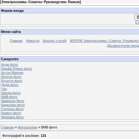
[
Электросхемы -Советы- Руководства- Разное
]
Форма входа
В
Ст
Меню сайта
Главная
Новости
Каталог статей
ФОРУМ Электросхемы -Советы- Руководс
Договор купли прод
Categories
Ауди фото
Альфа Ромео фото
Астон Мартин
Бентли фото
Бугатти фото
Додж фото
Уаз
Шкода фото
БМВ фото
Шевроле Фото
Кадиллак фото
Ситроен фото
Корвет фото
Феррари фото
Главная
»
Фотоальбом
» БМВ фото
Фотографий в альбоме
:
131