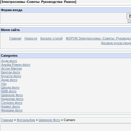
[
Электросхемы -Советы- Руководства- Разное
]
Форма входа
В
Ст
Меню сайта
Главная
Новости
Каталог статей
ФОРУМ Электросхемы -Советы- Руководс
Договор купли прод
Categories
Ауди фото
Альфа Ромео фото
Астон Мартин
Бентли фото
Бугатти фото
Додж фото
Уаз
Шкода фото
БМВ фото
Шевроле Фото
Кадиллак фото
Ситроен фото
Корвет фото
Феррари фото
Главная
»
Фотоальбом
»
Шевроле Фото
» Camaro