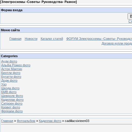
[
Электросхемы -Советы- Руководства- Разное
]
Форма входа
В
Ст
Меню сайта
Главная
Новости
Каталог статей
ФОРУМ Электросхемы -Советы- Руководс
Договор купли прод
Categories
Ауди фото
Альфа Ромео фото
Астон Мартин
Бентли фото
Бугатти фото
Додж фото
Уаз
Шкода фото
БМВ фото
Шевроле Фото
Кадиллак фото
Ситроен фото
Корвет фото
Феррари фото
Главная
»
Фотоальбом
»
Кадиллак фото
» cadillacsixteen03