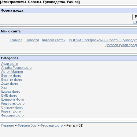
[
Электросхемы -Советы- Руководства- Разное
]
Форма входа
В
Ст
Меню сайта
Главная
Новости
Каталог статей
ФОРУМ Электросхемы -Советы- Руководс
Договор купли прод
Categories
Ауди фото
Альфа Ромео фото
Астон Мартин
Бентли фото
Бугатти фото
Додж фото
Уаз
Шкода фото
БМВ фото
Шевроле Фото
Кадиллак фото
Ситроен фото
Корвет фото
Феррари фото
Главная
»
Фотоальбом
»
Феррари фото
» Ferrari (61)