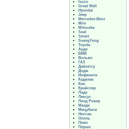
Isuzu
Great Wall
Hyundai
Jeep
Mercedes-Benz
Mini
Mitsuoka
Seat
Smart
SsangYong
Toyota
Ауди
БМВ
Вольво
ГАЗ
Дайхатсу
Додж
Инфинити
Кадилак
Киа
Крайслер
Лада
Лексус
Ленд Ровер
Мазда
Мицубиси
Ниссан
Опель
Пежо
Порше