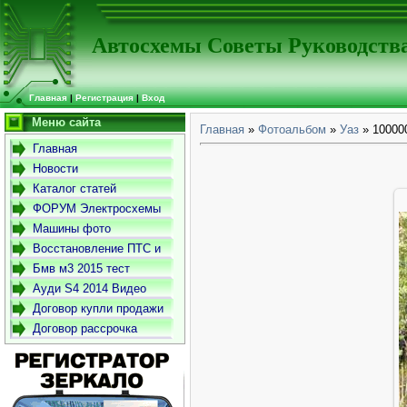
Автосхемы Советы Руководств
Главная
|
Регистрация
|
Вход
Меню сайта
Главная
»
Фотоальбом
»
Уаз
» 10000
Главная
Новости
Каталог статей
ФОРУМ Электросхемы
-Советы- Руководства
Машины фото
Восстановление ПТС и
СТС
Бмв м3 2015 тест
драйв
Ауди S4 2014 Видео
Договор купли продажи
автомобиля
Договор рассрочка