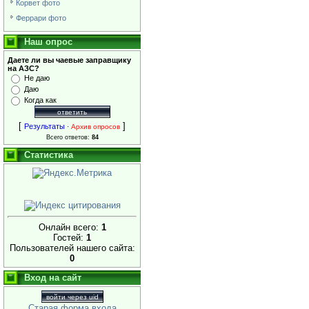
Корвет фото
Феррари фото
Наш опрос
Даете ли вы чаевые заправщику
на АЗС?
Не даю
Даю
Когда как
[
]
Результаты
·
Архив опросов
Всего ответов:
84
Статистика
Онлайн всего:
1
Гостей:
1
Пользователей нашего сайта:
0
Вход на сайт
войти через uid
Старая форма входа