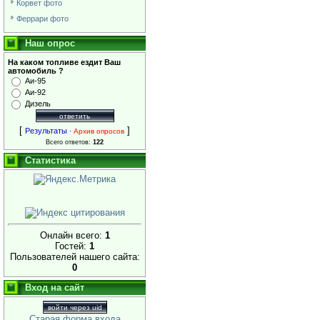
Корвет фото
Феррари фото
Наш опрос
На каком топливе ездит Ваш
автомобиль ?
Аи-95
Аи-92
Дизель
[
]
Результаты
·
Архив опросов
Всего ответов:
122
Статистика
Онлайн всего:
1
Гостей:
1
Пользователей нашего сайта:
0
Вход на сайт
войти через uid
Старая форма входа