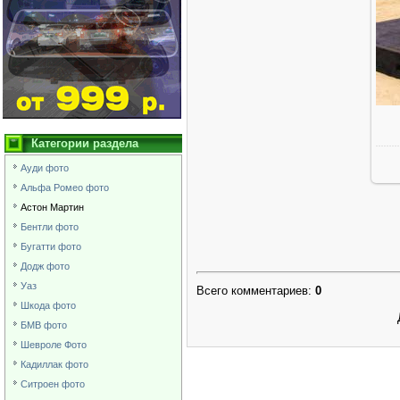
Категории раздела
Ауди фото
Альфа Ромео фото
Астон Мартин
Бентли фото
Бугатти фото
Додж фото
Уаз
Всего комментариев
:
0
Шкода фото
БМВ фото
Шевроле Фото
Кадиллак фото
Ситроен фото