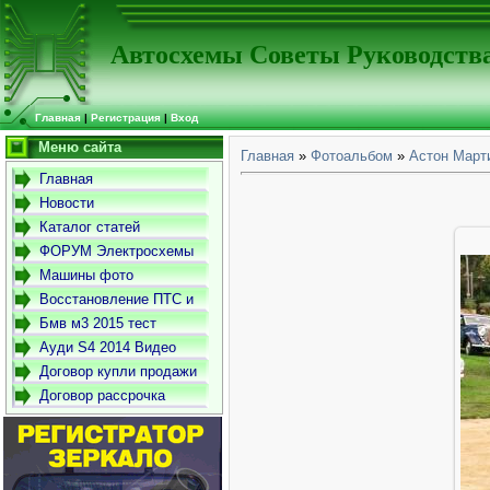
Автосхемы Советы Руководств
Главная
|
Регистрация
|
Вход
Меню сайта
Главная
»
Фотоальбом
»
Астон Март
Главная
Новости
Каталог статей
ФОРУМ Электросхемы
-Советы- Руководства
Машины фото
Восстановление ПТС и
СТС
Бмв м3 2015 тест
драйв
Ауди S4 2014 Видео
Договор купли продажи
автомобиля
Договор рассрочка