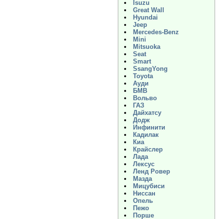
Isuzu
Great Wall
Hyundai
Jeep
Mercedes-Benz
Mini
Mitsuoka
Seat
Smart
SsangYong
Toyota
Ауди
БМВ
Вольво
ГАЗ
Дайхатсу
Додж
Инфинити
Кадилак
Киа
Крайслер
Лада
Лексус
Ленд Ровер
Мазда
Мицубиси
Ниссан
Опель
Пежо
Порше