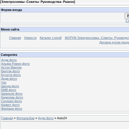
[
Электросхемы -Советы- Руководства- Разное
]
Форма входа
В
Ст
Меню сайта
Главная
Новости
Каталог статей
ФОРУМ Электросхемы -Советы- Руководс
Договор купли прод
Categories
Ауди фото
Альфа Ромео фото
Астон Мартин
Бентли фото
Бугатти фото
Додж фото
Уаз
Шкода фото
БМВ фото
Шевроле Фото
Кадиллак фото
Ситроен фото
Корвет фото
Феррари фото
Главная
»
Фотоальбом
»
Ауди фото
» Auto24