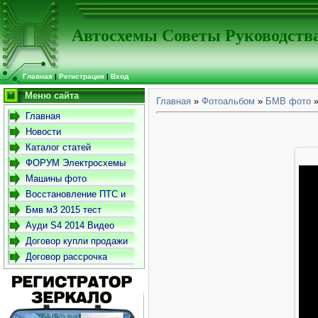
Автосхемы Советы Руководств
Главная
|
Регистрация
|
Вход
Меню сайта
Главная
»
Фотоальбом
»
БМВ фото
»
Главная
Новости
Каталог статей
ФОРУМ Электросхемы
-Советы- Руководства
Машины фото
Восстановление ПТС и
СТС
Бмв м3 2015 тест
драйв
Ауди S4 2014 Видео
Договор купли продажи
автомобиля
Договор рассрочка