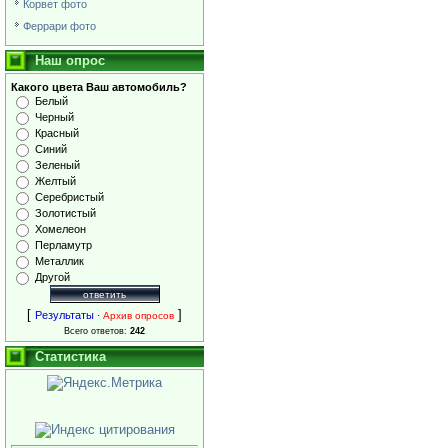
Корвет фото
Феррари фото
Наш опрос
Какого цвета Ваш автомобиль?
Белый
Черный
Красный
Синий
Зеленый
Желтый
Серебристый
Золотистый
Хомелеон
Перламутр
Металлик
Другой
[
]
Результаты
·
Архив опросов
Всего ответов:
242
Статистика