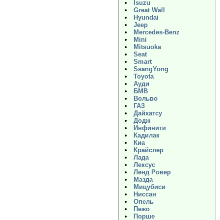
Isuzu
Great Wall
Hyundai
Jeep
Mercedes-Benz
Mini
Mitsuoka
Seat
Smart
SsangYong
Toyota
Ауди
БМВ
Вольво
ГАЗ
Дайхатсу
Додж
Инфинити
Кадилак
Киа
Крайслер
Лада
Лексус
Ленд Ровер
Мазда
Мицубиси
Ниссан
Опель
Пежо
Порше